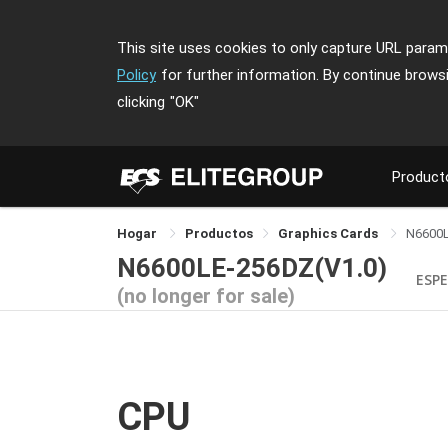
This site uses cookies to only capture URL parame
Policy
for further information. By continue brows
clicking
"OK"
Product
Hogar
Productos
Graphics Cards
N6600
N6600LE-256DZ(V1.0)
ESPE
(no longer for sale)
CPU