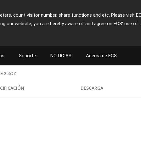
ters, count visitor number, share functions and etc. Please visit E
ing our website, you are hereby aware of and agree on ECS' use of 
os
Soporte
NOTICIAS
Acerca de ECS
LE-256DZ
CIFICACIÓN
DESCARGA