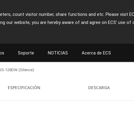
ters, count visitor number, share functions and etc. Please visit E
ing our website, you are hereby aware of and agree on ECS' use of 
os
Soporte
NOTICIAS
Acerca de ECS
S-128DW (Silence)
ESPECIFICACIÓN
DESCARGA