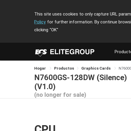
This site uses cookies to only capture URL parame
Policy
for further information. By continue brows
clicking
"OK"
Product
Hogar
Productos
Graphics Cards
N7600G
N7600GS-128DW (Silence)
(V1.0)
(no longer for sale)
CPU