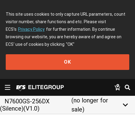
This site uses cookies to only capture URL parameters, count
visitor number, share functions and etc. Please visit
ECS's
Privacy Policy
for further information. By continue
browsing our website, you are hereby aware of and agree on
ECS' use of cookies by clicking
"OK"
OK
(no longer for
N7600GS-256DX
keyboard_arrow_down
(Silence)(V1.0)
sale)