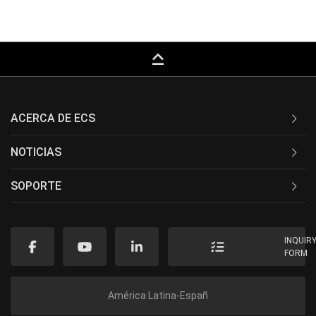
keyboard_capslock
ACERCA DE ECS
NOTICIAS
SOPORTE
INQUIR
FORM
América Latina-Españ