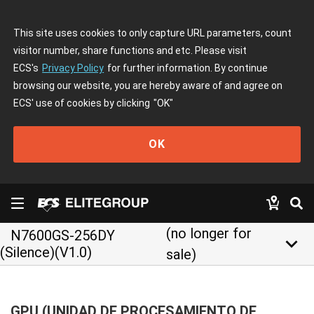
This site uses cookies to only capture URL parameters, count
visitor number, share functions and etc. Please visit
ECS's
Privacy Policy
for further information. By continue
browsing our website, you are hereby aware of and agree on
ECS' use of cookies by clicking
"OK"
OK
(no longer for
N7600GS-256DY
keyboard_arrow_down
(Silence)(V1.0)
sale)
GPU (UNIDAD DE PROCESAMIENTO DE