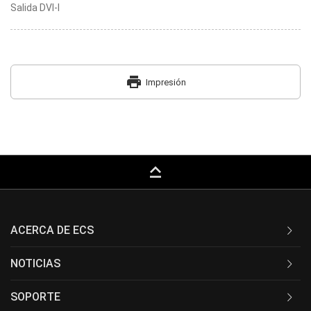
Salida DVI-I
print
Impresión
keyboard_capslock
ACERCA DE ECS
NOTICIAS
SOPORTE