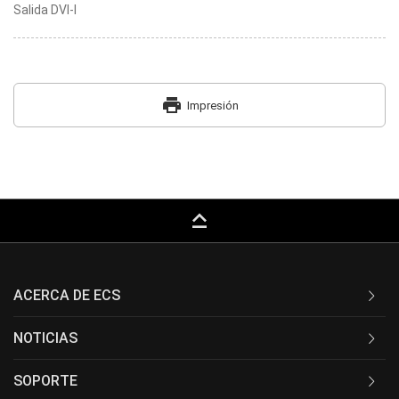
Salida DVI-I
print
Impresión
keyboard_capslock
ACERCA DE ECS
NOTICIAS
SOPORTE