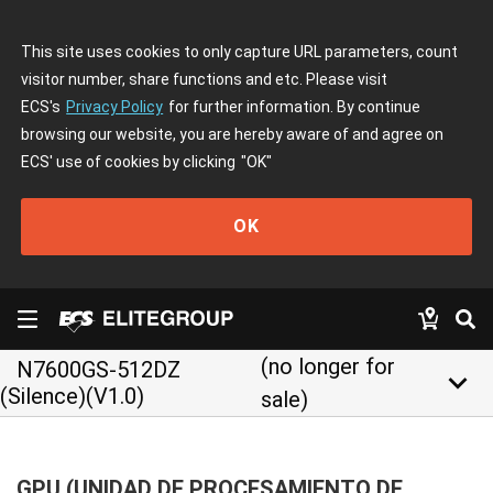
This site uses cookies to only capture URL parameters, count
visitor number, share functions and etc. Please visit
ECS's
Privacy Policy
for further information. By continue
browsing our website, you are hereby aware of and agree on
ECS' use of cookies by clicking
"OK"
OK
(no longer for
N7600GS-512DZ
keyboard_arrow_down
(Silence)(V1.0)
sale)
GPU (UNIDAD DE PROCESAMIENTO DE