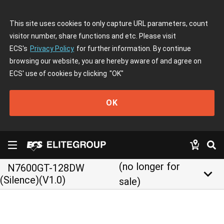
This site uses cookies to only capture URL parameters, count
visitor number, share functions and etc. Please visit
ECS's
Privacy Policy
for further information. By continue
browsing our website, you are hereby aware of and agree on
ECS' use of cookies by clicking
"OK"
OK
(no longer for
N7600GT-128DW
keyboard_arrow_down
(Silence)(V1.0)
sale)