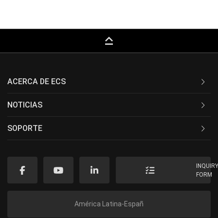
keyboard_capslock
ACERCA DE ECS
NOTICIAS
SOPORTE
INQUIR
FORM
América Latina-Españ