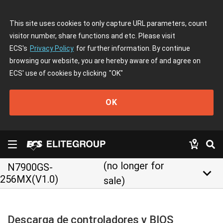
This site uses cookies to only capture URL parameters, count
visitor number, share functions and etc. Please visit
ECS's
Privacy Policy
for further information. By continue
browsing our website, you are hereby aware of and agree on
ECS' use of cookies by clicking
"OK"
OK
(no longer for
N7900GS-
keyboard_arrow_down
256MX(V1.0)
sale)
Descarga de controladores y BIOS