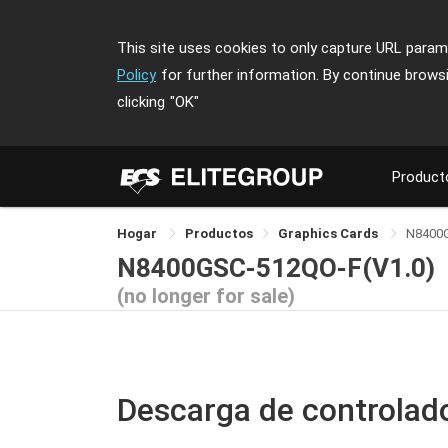
This site uses cookies to only capture URL parame
Policy
for further information. By continue brows
clicking
"OK"
Product
Hogar
Productos
Graphics Cards
N8400
N8400GSC-512QO-F(V1.0)
(no longer for sale)
Descarga de controlad