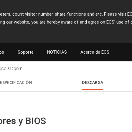
ters, count visitor number, share functions and etc. Please visit E
ing our website, you are hereby aware of and agree on ECS' use of 
os
Soporte
NOTICIAS
Acerca de ECS
GSC-512QO-F
ESPECIFICACIÓN
DESCARGA
ores y BIOS