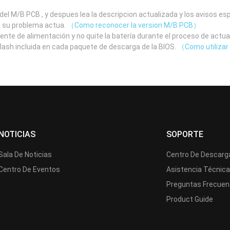
el M/B PCB , y despues lea la descripcion actualizada y los avisos e
a su problema actua.
（Como reconocer la version M/B PCB）
uente de alimentación y no quite la batería durante el proceso de actua
 flash incluida en cada paquete de descarga de la BIOS.
（Como utilizar 
NOTICIAS
SOPORTE
Sala De Noticias
Centro De Descarg
Centro De Eventos
Asistencia Técnic
Preguntas Frecuen
Product Guide