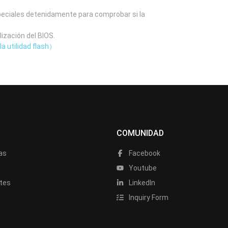
speciales detenidamente para comprobar si la
lización del BIOS.
la utilidad flash）
COMUNIDAD
as
Facebook
a
Youtube
tes
LinkedIn
Inquiry Form