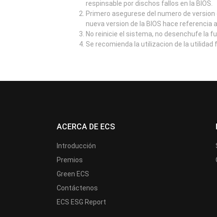
respinsable por dischos fallos en la BIOS.
Primero asegurese del numero de version d
nueva version de la BIOS hace referencia 
No reinicie el sistema, no desenchufe la f
Se recomienda la utilizacion de la utilidad
ACERCA DE ECS
Introducción
Premios
Green ECS
Contáctenos
ECS ESG Report