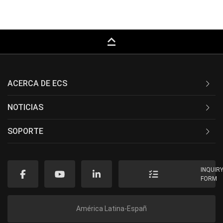
keyboard_capslock
ACERCA DE ECS
NOTICIAS
SOPORTE
INQUIR
FORM
América Latina-Españ