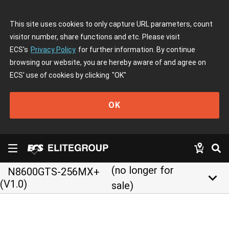
This site uses cookies to only capture URL parameters, count
visitor number, share functions and etc. Please visit
ECS's
Privacy Policy
for further information. By continue
browsing our website, you are hereby aware of and agree on
ECS' use of cookies by clicking
"OK"
OK
(no longer for
N8600GTS-256MX+
keyboard_arrow_down
(V1.0)
sale)