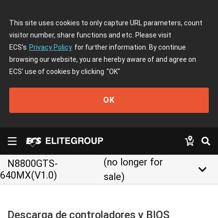
This site uses cookies to only capture URL parameters, count
visitor number, share functions and etc. Please visit
ECS's
Privacy Policy
for further information. By continue
browsing our website, you are hereby aware of and agree on
ECS' use of cookies by clicking
"OK"
OK
(no longer for
N8800GTS-
keyboard_arrow_down
640MX(V1.0)
sale)
Descarga de controladores y BIOS