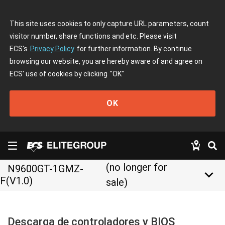
This site uses cookies to only capture URL parameters, count
visitor number, share functions and etc. Please visit
ECS's
Privacy Policy
for further information. By continue
browsing our website, you are hereby aware of and agree on
ECS' use of cookies by clicking
"OK"
OK
(no longer for
N9600GT-1GMZ-
keyboard_arrow_down
F(V1.0)
sale)
Descarga de controladores y BIOS