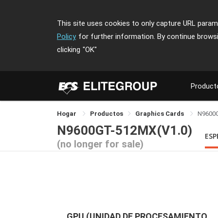
This site uses cookies to only capture URL parame
Policy
for further information. By continue brows
clicking
"OK"
Product
Hogar
Productos
Graphics Cards
N9600
N9600GT-512MX(V1.0)
ESP
(no longer for sale)
GPU (UNIDAD DE PROCESAMIENTO