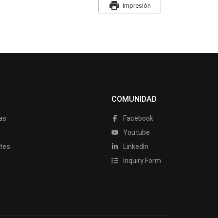
print
Impresión
COMUNIDAD
as
Facebook
a
Youtube
tes
LinkedIn
Inquiry Form