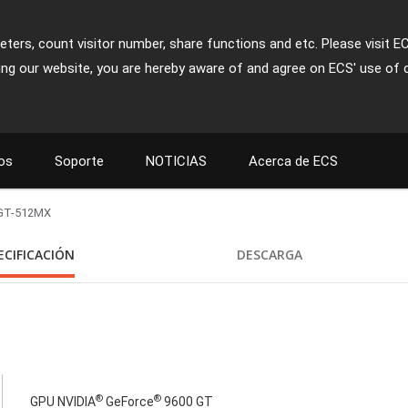
ters, count visitor number, share functions and etc. Please visit E
ing our website, you are hereby aware of and agree on ECS' use of 
os
Soporte
NOTICIAS
Acerca de ECS
GT-512MX
ECIFICACIÓN
DESCARGA
®
®
GPU NVIDIA
GeForce
9600 GT