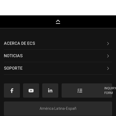
keyboard_capslock
ACERCA DE ECS
NOTICIAS
SOPORTE
INQUIR
FORM
América Latina-Españ