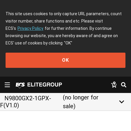
This site uses cookies to only capture URL parameters, count
visitor number, share functions and etc. Please visit
ECS's
Privacy Policy
for further information. By continue
browsing our website, you are hereby aware of and agree on
ECS' use of cookies by clicking
"OK"
OK
(no longer for
N9800GX2-1GPX-
keyboard_arrow_down
F(V1.0)
sale)