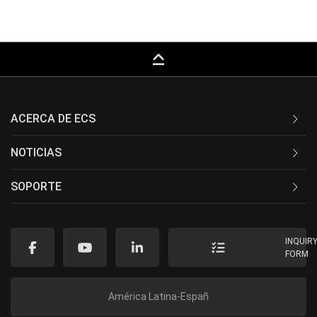
keyboard_capslock
ACERCA DE ECS
NOTICIAS
SOPORTE
INQUIR
FORM
América Latina-Españ