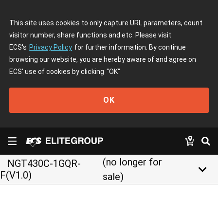
This site uses cookies to only capture URL parameters, count
visitor number, share functions and etc. Please visit
ECS's
Privacy Policy
for further information. By continue
browsing our website, you are hereby aware of and agree on
ECS' use of cookies by clicking
"OK"
OK
(no longer for
NGT430C-1GQR-
keyboard_arrow_down
F(V1.0)
sale)