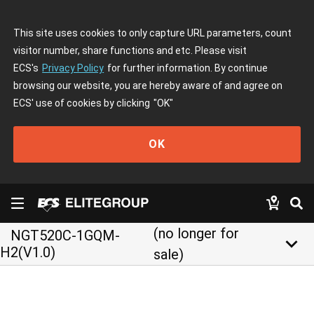
This site uses cookies to only capture URL parameters, count
visitor number, share functions and etc. Please visit
ECS's
Privacy Policy
for further information. By continue
browsing our website, you are hereby aware of and agree on
ECS' use of cookies by clicking
"OK"
OK
(no longer for
NGT520C-1GQM-
keyboard_arrow_down
H2(V1.0)
sale)