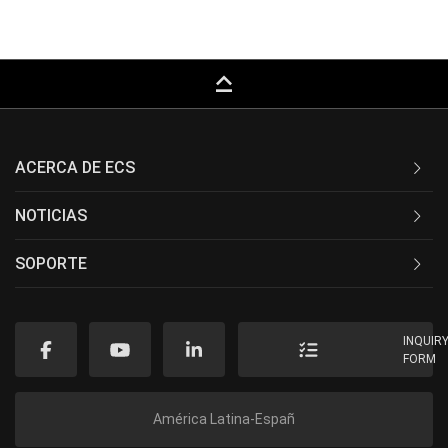
keyboard_capslock
ACERCA DE ECS
NOTICIAS
SOPORTE
INQUIR
FORM
América Latina-Españ