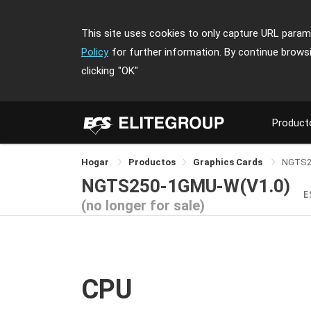
This site uses cookies to only capture URL parame
Policy
for further information. By continue brows
clicking
"OK"
Product
Hogar
Productos
Graphics Cards
NGTS2
NGTS250-1GMU-W(V1.0)
E
(no longer for sale)
CPU