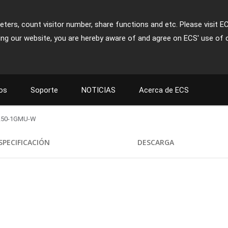
ters, count visitor number, share functions and etc. Please visit E
ing our website, you are hereby aware of and agree on ECS' use of 
os
Soporte
NOTICIAS
Acerca de ECS
50-1GMU-W
SPECIFICACIÓN
DESCARGA