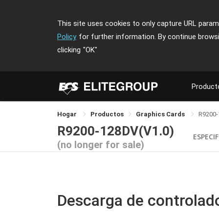
This site uses cookies to only capture URL parame
Policy
for further information. By continue brows
clicking
"OK"
Product
Hogar
Productos
Graphics Cards
R9200
R9200-128DV(V1.0)
ESPECI
(no longer for sale)
Descarga de controlad