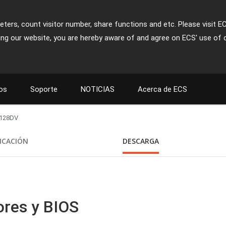
ters, count visitor number, share functions and etc. Please visit E
ing our website, you are hereby aware of and agree on ECS' use of 
os
Soporte
NOTICIAS
Acerca de ECS
-128DV
FICACIÓN
DESCARGA
ores y BIOS