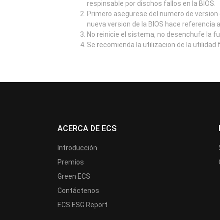
respinsable por dischos fallos en la BIOS.
Primero asegurese del numero de version d
nueva version de la BIOS hace referencia 
No reinicie el sistema, no desenchufe la f
Se recomienda la utilizacion de la utilidad
ACERCA DE ECS
Introducción
Premios
Green ECS
Contáctenos
ECS ESG Report