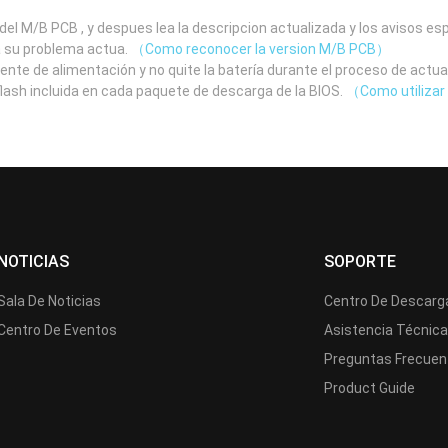
el M/B PCB , y despues lea la descripcion actualizada y los avisos e
a su problema actua.
（Como reconocer la version M/B PCB）
uente de alimentación y no quite la batería durante el proceso de actua
 flash incluida en cada paquete de descarga de la BIOS.
（Como utilizar 
NOTICIAS
SOPORTE
Sala De Noticias
Centro De Descarg
Centro De Eventos
Asistencia Técnic
Preguntas Frecuen
Product Guide