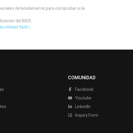
speciales detenidamente para comprobar si la
lización del BIOS.
la utilidad flash）
COMUNIDAD
as
Facebook
a
Youtube
tes
LinkedIn
Inquiry Form