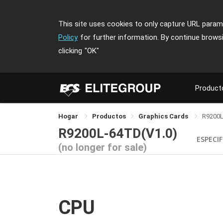
This site uses cookies to only capture URL parame
Policy
for further information. By continue brows
clicking
"OK"
Product
Hogar
Productos
Graphics Cards
R9200
R9200L-64TD(V1.0)
ESPECI
(no longer for sale)
CPU