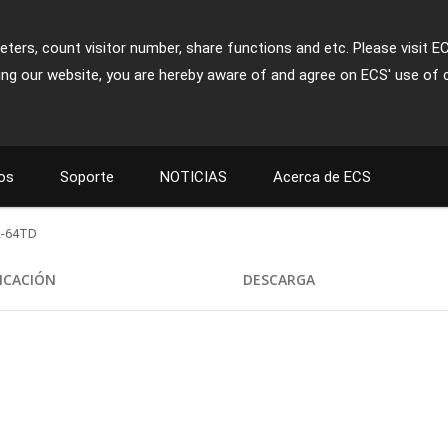
ters, count visitor number, share functions and etc. Please visit E
ing our website, you are hereby aware of and agree on ECS' use of 
os
Soporte
NOTICIAS
Acerca de ECS
L-64TD
FICACIÓN
DESCARGA