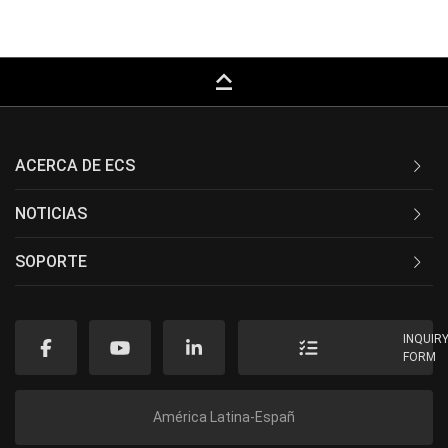
keyboard_capslock
ACERCA DE ECS
NOTICIAS
SOPORTE
INQUIR
FORM
América Latina-Españ