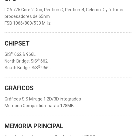
LGA 775 Core 2 Duo, PentiumD, Pentium4, Celeron D y futuros
procesadores de 65nm
FSB 1066/800/533 MHz
CHIPSET
®
SiS
662 & 966L
®
North Bridge: SiS
662
®
South Bridge: SiS
966L
GRÁFICOS
Gráficos SiS Mirage 1 2D/3D integrados
Memoria Compartida: hasta 128MB
MEMORIA PRINCIPAL