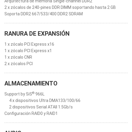
Arquitectura de memoria Single-channel DDR2
2 x zócalos de 240-pines DDR DIMM soportando hasta 2 GB
Soporta DDR2 667/533/400 DDR2 SDRAM
RANURA DE EXPANSIÓN
1 x zócalo PCI Express x16
1 x zócalo PCI Express x1
1 x zócalo CNR
2 x zócalos PCI
ALMACENAMIENTO
®
Support by SiS
966L
4 x dispositivos Ultra DMA133/100/66
2 dispositivos Serial ATAII 1.5Gb/s
Configuración RAID0 y RAID1