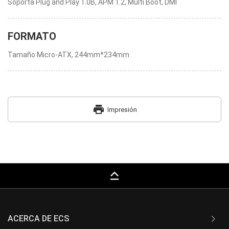
Soporta Plug and Play 1.0B, APM 1.2, Multi Boot, DMI
FORMATO
Tamaño Micro-ATX, 244mm*234mm
print
Impresión
keyboard_capslock
ACERCA DE ECS