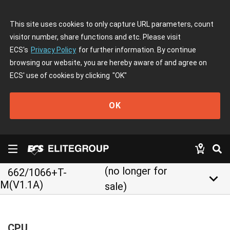
This site uses cookies to only capture URL parameters, count
visitor number, share functions and etc. Please visit
ECS's
Privacy Policy
for further information. By continue
browsing our website, you are hereby aware of and agree on
ECS' use of cookies by clicking
"OK"
OK
(no longer for
662/1066+T-
keyboard_arrow_down
M(V1.1A)
sale)
CPU