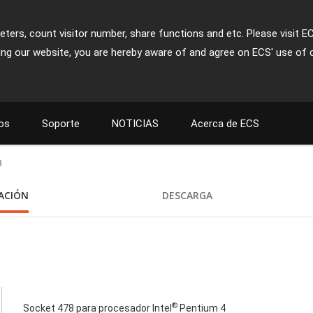
ters, count visitor number, share functions and etc. Please visit E
ing our website, you are hereby aware of and agree on ECS' use of 
os
Soporte
NOTICIAS
Acerca de ECS
3
CACIÓN
DESCARGA
®
Socket 478 para procesador Intel
Pentium 4