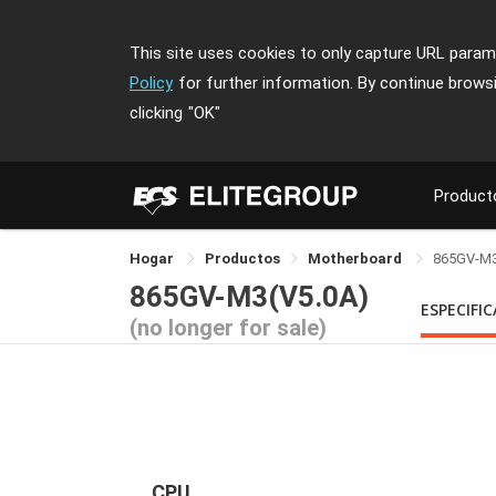
This site uses cookies to only capture URL parame
Policy
for further information. By continue brows
clicking
"OK"
Product
Hogar
Productos
Motherboard
865GV-M
865GV-M3(V5.0A)
ESPECIFI
(no longer for sale)
CPU