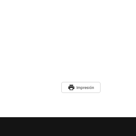
print
Impresión