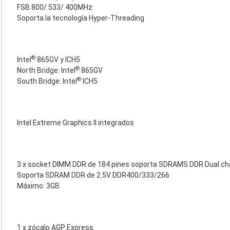
FSB 800/ 533/ 400MHz
Soporta la tecnología Hyper-Threading
®
Intel
865GV y ICH5
®
North Bridge: Intel
865GV
®
South Bridge: Intel
ICH5
Intel Extreme Graphics II integrados
3 x socket DIMM DDR de 184 pines soporta SDRAMS DDR Dual ch
Soporta SDRAM DDR de 2.5V DDR400/333/266
Máximo: 3GB
1 x zócalo AGP Express