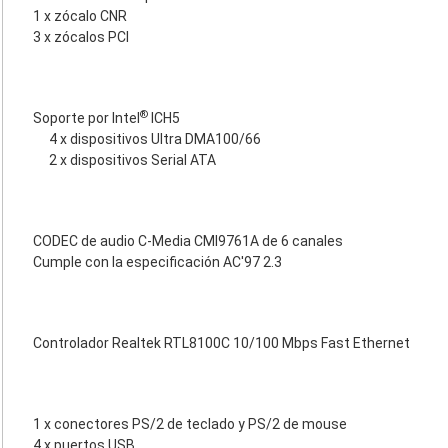
1 x zócalo CNR
3 x zócalos PCI
®
Soporte por Intel
ICH5
4 x dispositivos Ultra DMA100/66
2 x dispositivos Serial ATA
CODEC de audio C-Media CMI9761A de 6 canales
Cumple con la especificación AC'97 2.3
Controlador Realtek RTL8100C 10/100 Mbps Fast Ethernet
1 x conectores PS/2 de teclado y PS/2 de mouse
4 x puertos USB