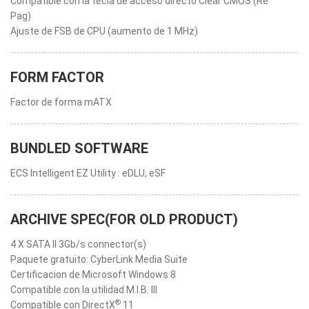
Compatible con la tecla de acceso directo Clear CMOS (Re
Pag)
Ajuste de FSB de CPU (aumento de 1 MHz)
FORM FACTOR
Factor de forma mATX
BUNDLED SOFTWARE
ECS Intelligent EZ Utility : eDLU, eSF
ARCHIVE SPEC(FOR OLD PRODUCT)
4 X SATA II 3Gb/s connector(s)
Paquete gratuito: CyberLink Media Suite
Certificacion de Microsoft Windows 8
Compatible con la utilidad M.I.B. III
®
Compatible con DirectX
11