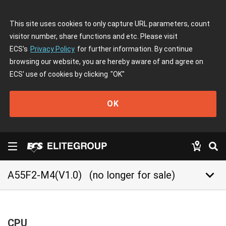
This site uses cookies to only capture URL parameters, count
visitor number, share functions and etc. Please visit
ECS's
Privacy Policy
for further information. By continue
browsing our website, you are hereby aware of and agree on
ECS' use of cookies by clicking
"OK"
OK
keyboard_arrow_down
A55F2-M4(V1.0)
(no longer for sale)
CPU