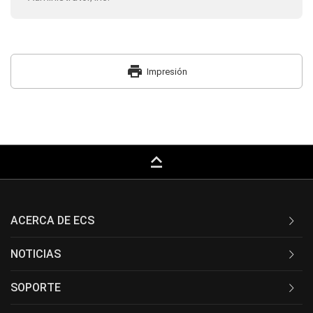
print
Impresión
keyboard_capslock
ACERCA DE ECS
NOTICIAS
SOPORTE