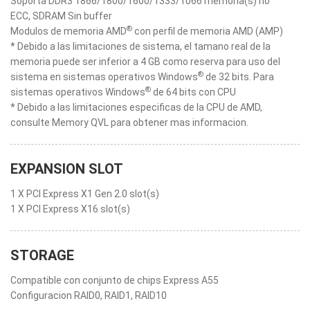
Soporta DDR3 1866/1800/1600/1333/1066 memoria(s) no
ECC, SDRAM Sin buffer
®
Modulos de memoria AMD
con perfil de memoria AMD (AMP)
* Debido a las limitaciones de sistema, el tamano real de la
memoria puede ser inferior a 4 GB como reserva para uso del
®
sistema en sistemas operativos Windows
de 32 bits. Para
®
sistemas operativos Windows
de 64 bits con CPU
* Debido a las limitaciones especificas de la CPU de AMD,
consulte Memory QVL para obtener mas informacion.
EXPANSION SLOT
1 X PCI Express X1 Gen 2.0 slot(s)
1 X PCI Express X16 slot(s)
STORAGE
Compatible con conjunto de chips Express A55
Configuracion RAID0, RAID1, RAID10