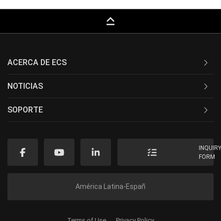
keyboard_capslock
ACERCA DE ECS
NOTICIAS
SOPORTE
INQUIR
FORM
América Latina-Españ
Terms of Use
Privacy Policy