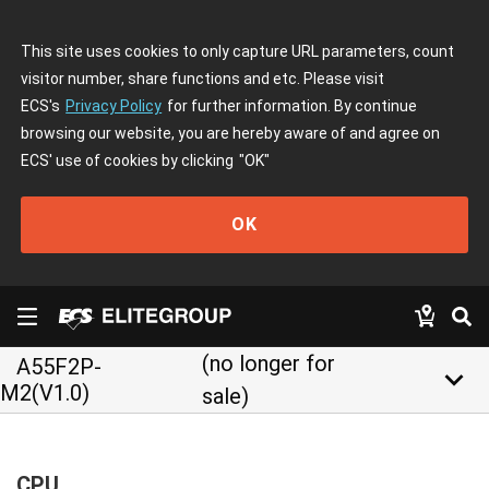
This site uses cookies to only capture URL parameters, count
visitor number, share functions and etc. Please visit
ECS's
Privacy Policy
for further information. By continue
browsing our website, you are hereby aware of and agree on
ECS' use of cookies by clicking
"OK"
OK
(no longer for
A55F2P-
keyboard_arrow_down
M2(V1.0)
sale)
CPU