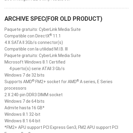
ARCHIVE SPEC(FOR OLD PRODUCT)
Paquete gratuito: CyberLink Media Suite
®
Compatible con DirectX
11.1
4 X SATA II 3Gb/s connector(s)
Compatible con la utilidad M.I.B. III
Paquete gratuito: CyberLink Media Suite
Microsoft Windows 8.1 Certified
4 puerto(s) serie ATAII 3 Gb/s
Windows 7 de 32 bits
®
®
Supports AMD
FM2+ socket for AMD
A series, E Series
processors
2 X 240-pin DDR3 DIMM socket
Windows 7 de 64 bits
Admite hasta 16 GB*
Windows 8.1 32-bit
Windows 8.1 64-bit
*FM2+ APU support PCI Express Gen3, FM2 APU support PCI