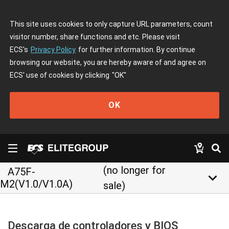
This site uses cookies to only capture URL parameters, count
visitor number, share functions and etc. Please visit
ECS's
Privacy Policy
for further information. By continue
browsing our website, you are hereby aware of and agree on
ECS' use of cookies by clicking
"OK"
OK
(no longer for
A75F-
keyboard_arrow_down
M2(V1.0/V1.0A)
sale)
Descarga de controladores y BIOS