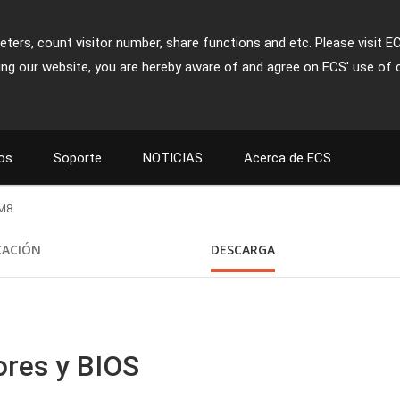
ters, count visitor number, share functions and etc. Please visit E
ing our website, you are hereby aware of and agree on ECS' use of 
os
Soporte
NOTICIAS
Acerca de ECS
M8
CACIÓN
DESCARGA
ores y BIOS