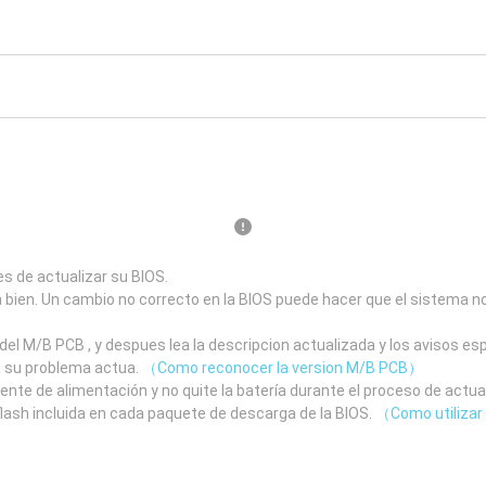
s de actualizar su BIOS.
a bien. Un cambio no correcto en la BIOS puede hacer que el sistema n
el M/B PCB , y despues lea la descripcion actualizada y los avisos e
a su problema actua.
（Como reconocer la version M/B PCB）
uente de alimentación y no quite la batería durante el proceso de actua
 flash incluida en cada paquete de descarga de la BIOS.
（Como utilizar 