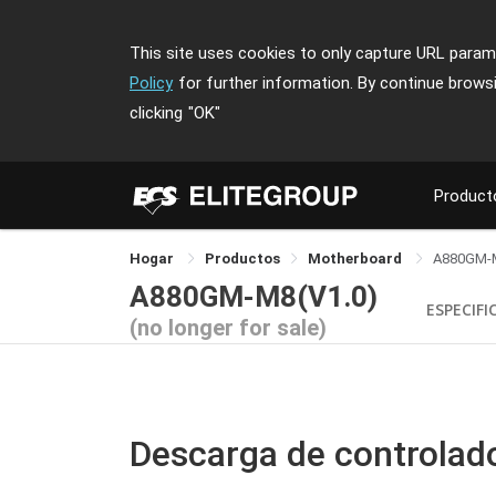
This site uses cookies to only capture URL parame
Policy
for further information. By continue brows
clicking
"OK"
Product
Hogar
Productos
Motherboard
A880GM-
A880GM-M8(V1.0)
ESPECIFI
(no longer for sale)
Descarga de controlad