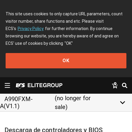
This site uses cookies to only capture URL parameters, count
visitor number, share functions and etc. Please visit
ECS's
Privacy Policy
for further information. By continue
browsing our website, you are hereby aware of and agree on
ECS' use of cookies by clicking
"OK"
OK
(no longer for
A990FXM-
keyboard_arrow_down
A(V1.1)
sale)
Descarga de controladores y BIOS