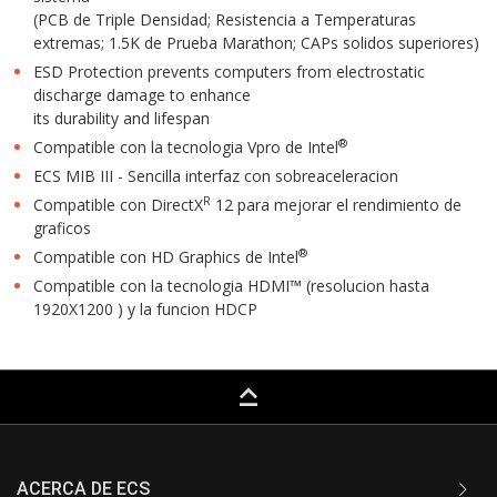
(PCB de Triple Densidad; Resistencia a Temperaturas
extremas; 1.5K de Prueba Marathon; CAPs solidos superiores)
ESD Protection prevents computers from electrostatic
discharge damage to enhance
its durability and lifespan
®
Compatible con la tecnologia Vpro de Intel
ECS MIB III - Sencilla interfaz con sobreaceleracion
R
Compatible con DirectX
12 para mejorar el rendimiento de
graficos
®
Compatible con HD Graphics de Intel
Compatible con la tecnologia HDMI™ (resolucion hasta
1920X1200 ) y la funcion HDCP
keyboard_capslock
ACERCA DE ECS