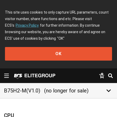
This site uses cookies to only capture URL parameters, count
visitor number, share functions and etc. Please visit
ECS's
Privacy Policy
for further information. By continue
browsing our website, you are hereby aware of and agree on
ECS' use of cookies by clicking
"OK"
OK
keyboard_arrow_down
B75H2-M(V1.0)
(no longer for sale)
CPU