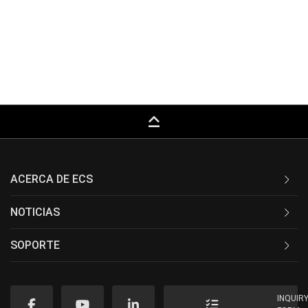
keyboard_capslock
ACERCA DE ECS
NOTICIAS
SOPORTE
INQUIR