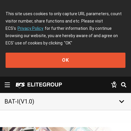
This site uses cookies to only capture URL parameters, count
visitor number, share functions and etc. Please visit
ECS's
Privacy Policy
for further information. By continue
browsing our website, you are hereby aware of and agree on
ECS' use of cookies by clicking
"OK"
OK
keyboard_arrow_down
BAT-I(V1.0)