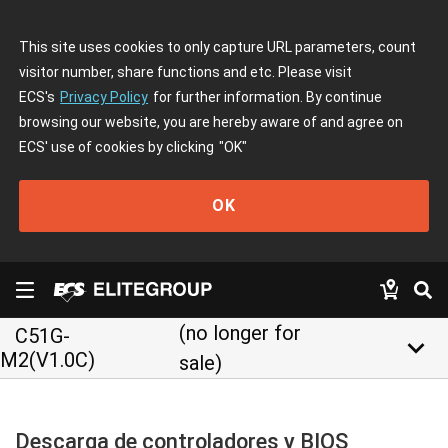
This site uses cookies to only capture URL parameters, count
visitor number, share functions and etc. Please visit
ECS's
Privacy Policy
for further information. By continue
browsing our website, you are hereby aware of and agree on
ECS' use of cookies by clicking
"OK"
OK
(no longer for
C51G-
keyboard_arrow_down
M2(V1.0C)
sale)
Descarga de controladores y BIOS