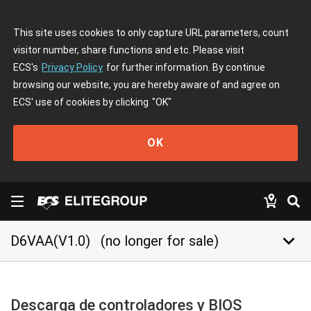
This site uses cookies to only capture URL parameters, count
visitor number, share functions and etc. Please visit
ECS's
Privacy Policy
for further information. By continue
browsing our website, you are hereby aware of and agree on
ECS' use of cookies by clicking
"OK"
OK
keyboard_arrow_down
D6VAA(V1.0)
(no longer for sale)
Descarga de controladores y BIOS