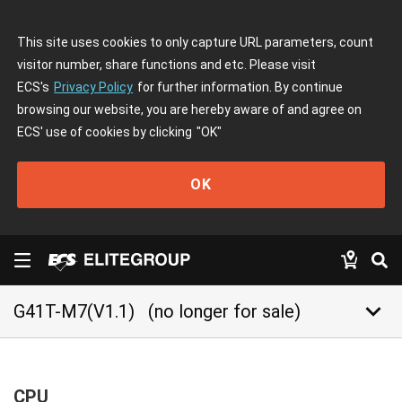
This site uses cookies to only capture URL parameters, count
visitor number, share functions and etc. Please visit
ECS's
Privacy Policy
for further information. By continue
browsing our website, you are hereby aware of and agree on
ECS' use of cookies by clicking
"OK"
OK
keyboard_arrow_down
G41T-M7(V1.1)
(no longer for sale)
CPU