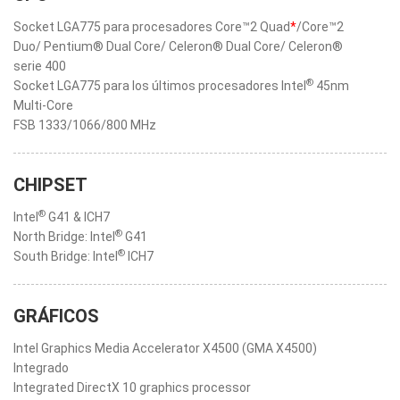
Socket LGA775 para procesadores Core™2 Quad
*
/Core™2
Duo/ Pentium® Dual Core/ Celeron® Dual Core/ Celeron®
serie 400
®
Socket LGA775 para los últimos procesadores Intel
45nm
Multi-Core
FSB 1333/1066/800 MHz
CHIPSET
®
Intel
G41 & ICH7
®
North Bridge: Intel
G41
®
South Bridge: Intel
ICH7
GRÁFICOS
Intel Graphics Media Accelerator X4500 (GMA X4500)
Integrado
Integrated DirectX 10 graphics processor