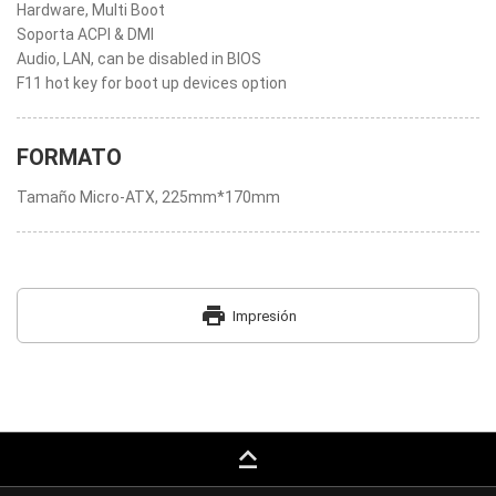
Hardware, Multi Boot
Soporta ACPI & DMI
Audio, LAN, can be disabled in BIOS
F11 hot key for boot up devices option
FORMATO
Tamaño Micro-ATX, 225mm*170mm
print
Impresión
keyboard_capslock