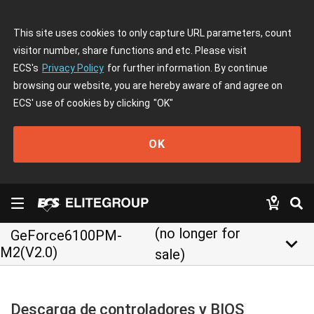
This site uses cookies to only capture URL parameters, count
visitor number, share functions and etc. Please visit
ECS's
Privacy Policy
for further information. By continue
browsing our website, you are hereby aware of and agree on
ECS' use of cookies by clicking
"OK"
OK
(no longer for
GeForce6100PM-
keyboard_arrow_down
M2(V2.0)
sale)
Descarga de controladores y BIOS