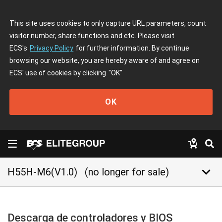
This site uses cookies to only capture URL parameters, count
visitor number, share functions and etc. Please visit
ECS's
Privacy Policy
for further information. By continue
browsing our website, you are hereby aware of and agree on
ECS' use of cookies by clicking
"OK"
OK
keyboard_arrow_down
H55H-M6(V1.0)
(no longer for sale)
Descarga de controladores y BIOS