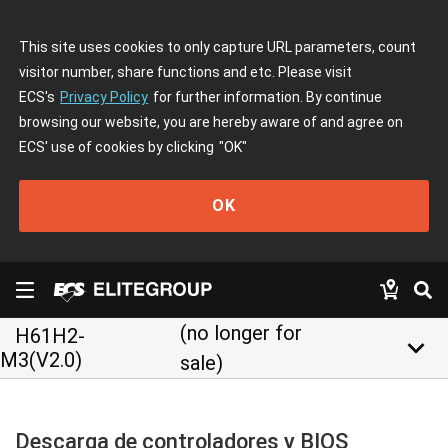
This site uses cookies to only capture URL parameters, count
visitor number, share functions and etc. Please visit
ECS's
Privacy Policy
for further information. By continue
browsing our website, you are hereby aware of and agree on
ECS' use of cookies by clicking
"OK"
OK
(no longer for
H61H2-
keyboard_arrow_down
M3(V2.0)
sale)
Descarga de controladores y BIOS