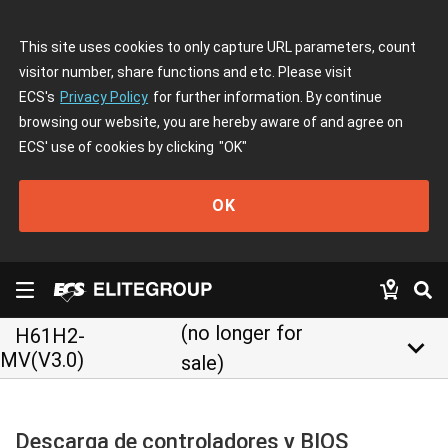
This site uses cookies to only capture URL parameters, count
visitor number, share functions and etc. Please visit
ECS's
Privacy Policy
for further information. By continue
browsing our website, you are hereby aware of and agree on
ECS' use of cookies by clicking
"OK"
OK
(no longer for
H61H2-
keyboard_arrow_down
MV(V3.0)
sale)
Descarga de controladores y BIOS