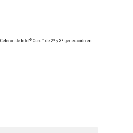
®
Celeron de Intel
Core™ de 2º y 3º generación en