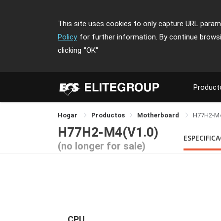
This site uses cookies to only capture URL parame
Policy
for further information. By continue brows
clicking
"OK"
Product
Hogar
Productos
Motherboard
H77H2-M
H77H2-M4(V1.0)
ESPECIFIC
(no longer for sale)
CPU