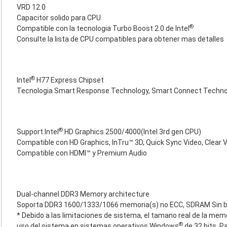
VRD 12.0
Capacitor solido para CPU
®
Compatible con la tecnologia Turbo Boost 2.0 de Intel
Consulte la lista de CPU compatibles para obtener mas detalles
®
Intel
H77 Express Chipset
Tecnologia Smart Response Technology, Smart Connect Technolo
®
Support Intel
HD Graphics 2500/4000(Intel 3rd gen CPU)
Compatible con HD Graphics, InTru™ 3D, Quick Sync Video, Clear V
Compatible con HDMI™ y Premium Audio
Dual-channel DDR3 Memory architecture
Soporta DDR3 1600/1333/1066 memoria(s) no ECC, SDRAM Sin b
* Debido a las limitaciones de sistema, el tamano real de la mem
®
uso del sistema en sistemas operativos Windows
de 32 bits. 