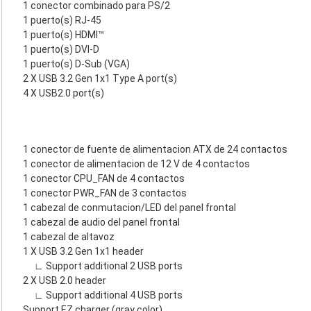
1 conector combinado para PS/2
1 puerto(s) RJ-45
1 puerto(s) HDMI™
1 puerto(s) DVI-D
1 puerto(s) D-Sub (VGA)
2 X USB 3.2 Gen 1x1 Type A port(s)
4 X USB2.0 port(s)
1 conector de fuente de alimentacion ATX de 24 contactos
1 conector de alimentacion de 12 V de 4 contactos
1 conector CPU_FAN de 4 contactos
1 conector PWR_FAN de 3 contactos
1 cabezal de conmutacion/LED del panel frontal
1 cabezal de audio del panel frontal
1 cabezal de altavoz
1 X USB 3.2 Gen 1x1 header
∟ Support additional 2 USB ports
2 X USB 2.0 header
∟ Support additional 4 USB ports
Support EZ charger (gray color)