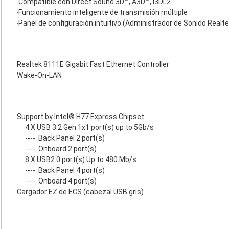
‧Compatible con Direct Sound 3D™, A3D™, I3DL2
‧Funcionamiento inteligente de transmisión múltiple
‧Panel de configuración intuitivo (Administrador de Sonido Realt
Realtek 8111E Gigabit Fast Ethernet Controller
Wake-On-LAN
Support by Intel® H77 Express Chipset
4 X USB 3.2 Gen 1x1 port(s) up to 5Gb/s
----
Back Panel 2 port(s)
----
Onboard 2 port(s)
8 X USB2.0 port(s) Up to 480 Mb/s
----
Back Panel 4 port(s)
----
Onboard 4 port(s)
Cargador EZ de ECS (cabezal USB gris)