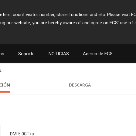
ters, count visitor number, share functions and etc. Please visit E
ing our website, you are hereby aware of and agree on ECS' use of 
os
Soporte
NOTICIAS
Acerca de ECS
4
ACIÓN
DESCARGA
DMI 5.0GT/s