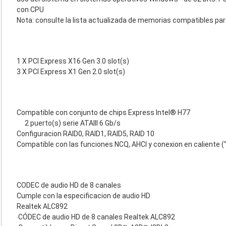
con CPU
Nota: consulte la lista actualizada de memorias compatibles pa
1 X PCI Express X16 Gen 3.0 slot(s)
3 X PCI Express X1 Gen 2.0 slot(s)
Compatible con conjunto de chips Express Intel® H77
2 puerto(s) serie ATAIII 6 Gb/s
Configuracion RAID0, RAID1, RAID5, RAID 10
Compatible con las funciones NCQ, AHCI y conexion en caliente (
CODEC de audio HD de 8 canales
Cumple con la especificacion de audio HD
Realtek ALC892
‧CÓDEC de audio HD de 8 canales Realtek ALC892