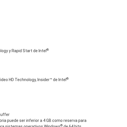
®
gy y Rapid Start de Intel
®
ideo HD Technology, Insider™ de Intel
uffer
oria puede ser inferior a 4 GB como reserva para
®
Para sistemas operativos Windows
de 64 bits