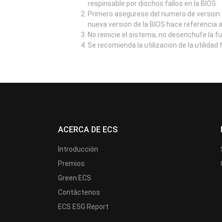
respinsable por dischos fallos en la BIOS.
Primero asegurese del numero de version d
nueva version de la BIOS hace referencia 
No reinicie el sistema, no desenchufe la f
Se recomienda la utilizacion de la utilidad
ACERCA DE ECS
Introducción
Premios
Green ECS
Contáctenos
ECS ESG Report