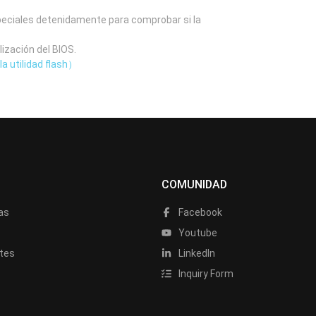
speciales detenidamente para comprobar si la
lización del BIOS.
la utilidad flash）
COMUNIDAD
as
Facebook
a
Youtube
tes
LinkedIn
Inquiry Form