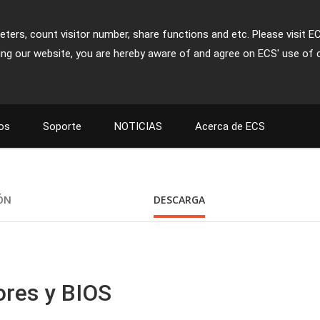
ters, count visitor number, share functions and etc. Please visit E
ing our website, you are hereby aware of and agree on ECS' use of 
os
Soporte
NOTICIAS
Acerca de ECS
IÓN
DESCARGA
ores y BIOS