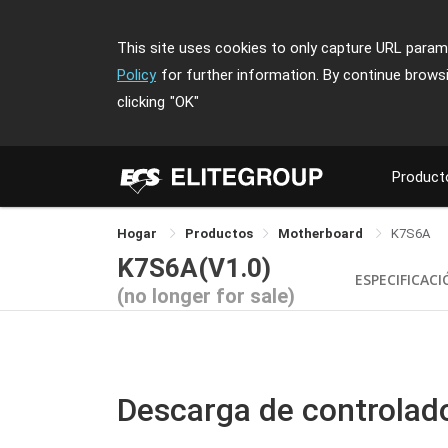
This site uses cookies to only capture URL parame
Policy
for further information. By continue brows
clicking
"OK"
Product
Hogar
Productos
Motherboard
K7S6A
K7S6A(V1.0)
ESPECIFICAC
(no longer for sale)
Descarga de controlad