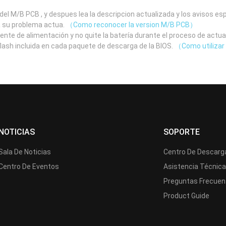
el M/B PCB , y despues lea la descripcion actualizada y los avisos e
a su problema actua.
（Como reconocer la version M/B PCB）
uente de alimentación y no quite la batería durante el proceso de actua
 flash incluida en cada paquete de descarga de la BIOS.
（Como utilizar 
NOTICIAS
SOPORTE
Sala De Noticias
Centro De Descarg
Centro De Eventos
Asistencia Técnic
Preguntas Frecuen
Product Guide