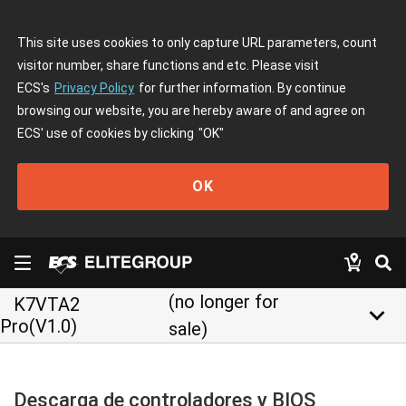
This site uses cookies to only capture URL parameters, count
visitor number, share functions and etc. Please visit
ECS's
Privacy Policy
for further information. By continue
browsing our website, you are hereby aware of and agree on
ECS' use of cookies by clicking
"OK"
OK
(no longer for
K7VTA2
keyboard_arrow_down
Pro(V1.0)
sale)
Descarga de controladores y BIOS