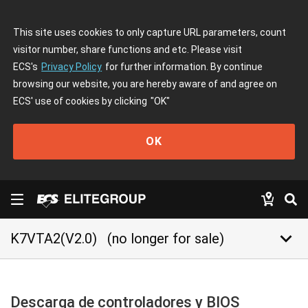
This site uses cookies to only capture URL parameters, count
visitor number, share functions and etc. Please visit
ECS's
Privacy Policy
for further information. By continue
browsing our website, you are hereby aware of and agree on
ECS' use of cookies by clicking
"OK"
OK
keyboard_arrow_down
K7VTA2(V2.0)
(no longer for sale)
Descarga de controladores y BIOS