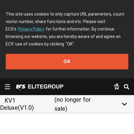
This site uses cookies to only capture URL parameters, count
visitor number, share functions and etc. Please visit
ECS's
Privacy Policy
for further information. By continue
browsing our website, you are hereby aware of and agree on
ECS' use of cookies by clicking
"OK"
OK
(no longer for
KV1
keyboard_arrow_down
Deluxe(V1.0)
sale)