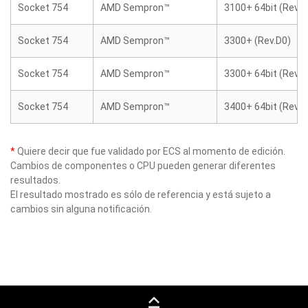
Socket 754
AMD Sempron™
3100+ 64bit (Rev.E
Socket 754
AMD Sempron™
3300+ (Rev.D0)
Socket 754
AMD Sempron™
3300+ 64bit (Rev.E
Socket 754
AMD Sempron™
3400+ 64bit (Rev.E
*
Quiere decir que fue validado por ECS al momento de edición.
Cambios de componentes o CPU pueden generar diferentes
resultados.
El resultado mostrado es sólo de referencia y está sujeto a
cambios sin alguna notificación.
keyboard_capslock