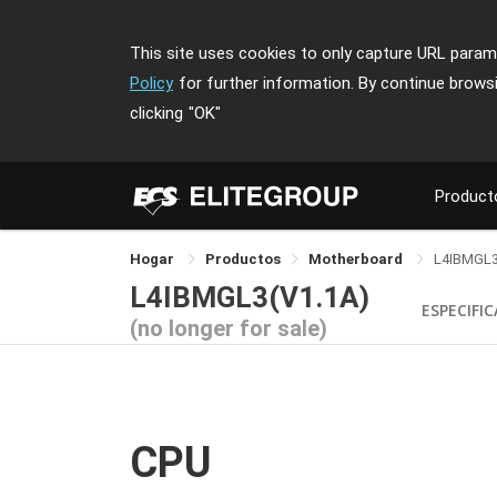
This site uses cookies to only capture URL parame
Policy
for further information. By continue brows
clicking
"OK"
Product
Hogar
Productos
Motherboard
L4IBMGL
L4IBMGL3(V1.1A)
ESPECIFI
(no longer for sale)
CPU