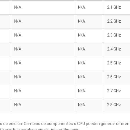
N/A
N/A
2.1 GHz
N/A
N/A
2.2 GHz
N/A
N/A
2.3 GHz
N/A
N/A
2.4 GHz
N/A
N/A
2.5 GHz
N/A
N/A
2.6 GHz
N/A
N/A
2.7 GHz
N/A
N/A
2.8 GHz
to de edición. Cambios de componentes o CPU pueden generar diferen
tá sujeto a cambios sin alguna notificación.