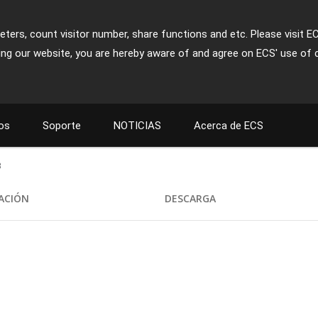
ters, count visitor number, share functions and etc. Please visit E
ing our website, you are hereby aware of and agree on ECS' use of 
os
Soporte
NOTICIAS
Acerca de ECS
3
CACIÓN
DESCARGA