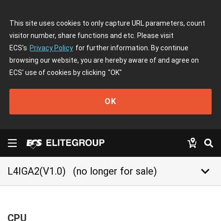
This site uses cookies to only capture URL parameters, count
visitor number, share functions and etc. Please visit
ECS's
Privacy Policy
for further information. By continue
browsing our website, you are hereby aware of and agree on
ECS' use of cookies by clicking
"OK"
OK
keyboard_arrow_down
L4IGA2(V1.0)
(no longer for sale)
CPU