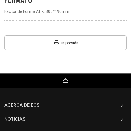
FORMATO
Factor de Forma ATX, 305*190mm
print
Impresión
keyboard_capslock
ACERCA DE ECS
NOTICIAS