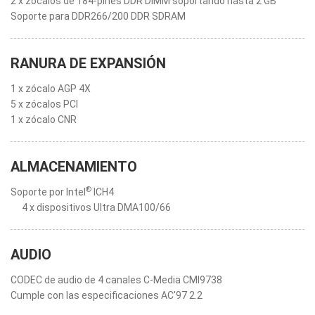
2 x zócalos de 184-pines DDR DIMM soportando hasta 2 GB
Soporte para DDR266/200 DDR SDRAM
RANURA DE EXPANSIÓN
1 x zócalo AGP 4X
5 x zócalos PCI
1 x zócalo CNR
ALMACENAMIENTO
®
Soporte por Intel
ICH4
4 x dispositivos Ultra DMA100/66
AUDIO
CODEC de audio de 4 canales C-Media CMI9738
Cumple con las especificaciones AC'97 2.2