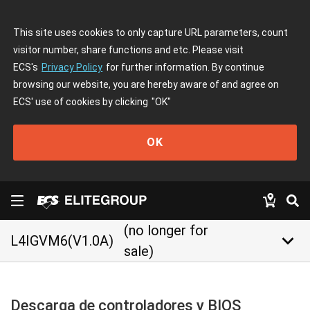
This site uses cookies to only capture URL parameters, count
visitor number, share functions and etc. Please visit
ECS's
Privacy Policy
for further information. By continue
browsing our website, you are hereby aware of and agree on
ECS' use of cookies by clicking
"OK"
OK
(no longer for
keyboard_arrow_down
L4IGVM6(V1.0A)
sale)
Descarga de controladores y BIOS