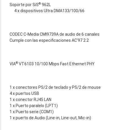
®
Soporte por SiS
962L
4 x dispositivos Ultra DMA133/100/66
CODEC C-Media CMI9739A de audio de 6 canales
Cumple con las especificaciones AC'97 2.2
®
VIA
VT6103 10/100 Mbps Fast Ethernet PHY
1 x conectores PS/2 de teclado y PS/2 de mouse
4 x puertos USB
1 x conector RJ45 LAN
1 x Puerto paralelo (LPT1)
1 x Puerto serie (COM1)
1 x puerto de Audio (Line-in, Line-out, Mic-in)