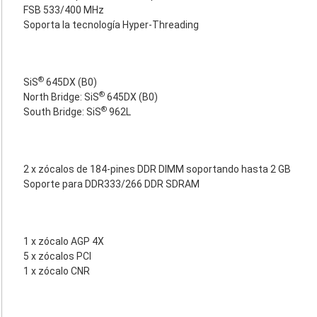
FSB 533/400 MHz
Soporta la tecnología Hyper-Threading
®
SiS
645DX (B0)
®
North Bridge: SiS
645DX (B0)
®
South Bridge: SiS
962L
2 x zócalos de 184-pines DDR DIMM soportando hasta 2 GB
Soporte para DDR333/266 DDR SDRAM
1 x zócalo AGP 4X
5 x zócalos PCI
1 x zócalo CNR