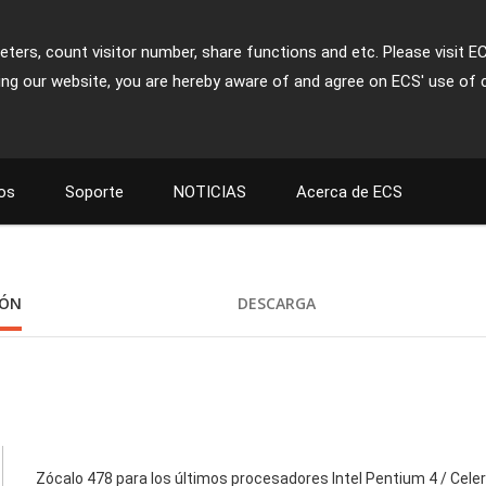
ters, count visitor number, share functions and etc. Please visit E
ing our website, you are hereby aware of and agree on ECS' use of 
os
Soporte
NOTICIAS
Acerca de ECS
IÓN
DESCARGA
Zócalo 478 para los últimos procesadores Intel Pentium 4 / Cele