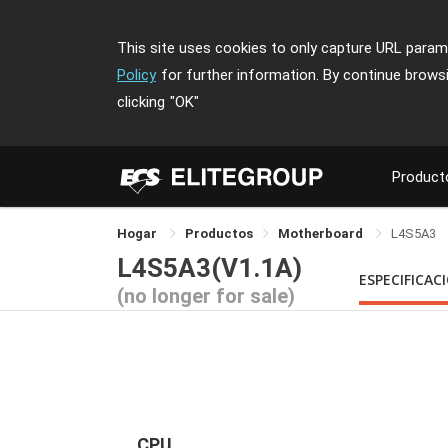
This site uses cookies to only capture URL parame
Policy
for further information. By continue brows
clicking
"OK"
Product
Hogar
Productos
Motherboard
L4S5A3
L4S5A3(V1.1A)
ESPECIFICAC
(no longer for sale)
CPU