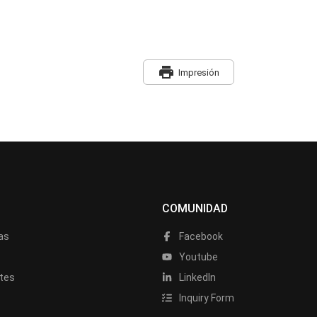
print
Impresión
COMUNIDAD
as
Facebook
a
Youtube
tes
LinkedIn
Inquiry Form