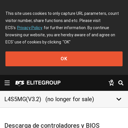
This site uses cookies to only capture URL parameters, count
visitor number, share functions and etc. Please visit
ECS's
Privacy Policy
for further information. By continue
browsing our website, you are hereby aware of and agree on
ECS' use of cookies by clicking
"OK"
OK
keyboard_arrow_down
L4S5MG(V3.2)
(no longer for sale)
Descarga de controladores y BIOS