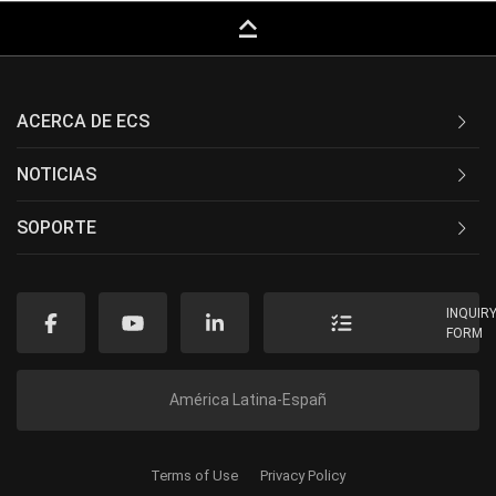
keyboard_capslock
ACERCA DE ECS
NOTICIAS
SOPORTE
INQUIR
FORM
América Latina-Españ
Terms of Use
Privacy Policy