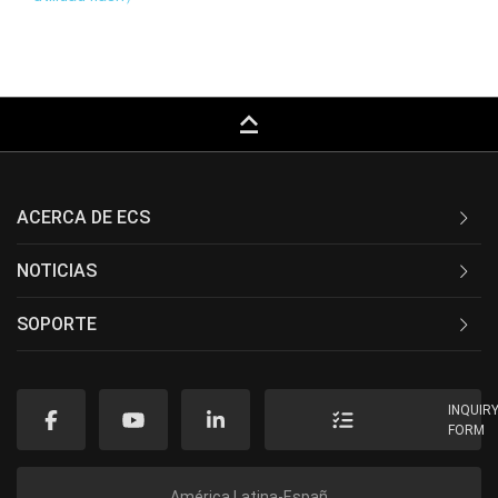
keyboard_capslock
ACERCA DE ECS
NOTICIAS
SOPORTE
INQUIR
FORM
América Latina-Españ