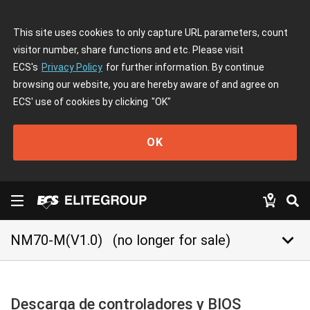
This site uses cookies to only capture URL parameters, count
visitor number, share functions and etc. Please visit
ECS's
Privacy Policy
for further information. By continue
browsing our website, you are hereby aware of and agree on
ECS' use of cookies by clicking
"OK"
OK
keyboard_arrow_down
NM70-M(V1.0)
(no longer for sale)
Descarga de controladores y BIOS