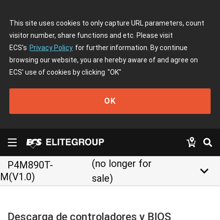
This site uses cookies to only capture URL parameters, count
visitor number, share functions and etc. Please visit
ECS's
Privacy Policy
for further information. By continue
browsing our website, you are hereby aware of and agree on
ECS' use of cookies by clicking
"OK"
OK
(no longer for
P4M890T-
keyboard_arrow_down
M(V1.0)
sale)
Descarga de controladores y BIOS