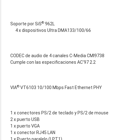
®
Soporte por SiS
962L
4 x dispositivos Ultra DMA133/100/66
CODEC de audio de 4 canales C-Media CMI9738
Cumple con las especificaciones AC'97 2.2
®
VIA
VT6103 10/100 Mbps Fast Ethernet PHY
1 x conectores PS/2 de teclado y PS/2 de mouse
2 x puerto USB
1 x puerto VGA
1 x conector RJ45 LAN
1 x Puerto paralelo (LPT1)