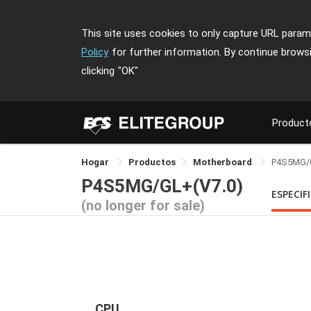
This site uses cookies to only capture URL parame
Policy
for further information. By continue brows
clicking
"OK"
Product
Hogar
Productos
Motherboard
P4S5MG/
P4S5MG/GL+(V7.0)
ESPECIF
(no longer for sale)
CPU