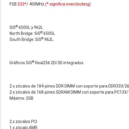
FSB
533*
/ 400MHz
(* significa overclocking)
®
SiS
650GL y 962L
®
North Bridge: SiS
650GL
®
South Bridge: SiS
962L
®
Gráficos SiS
Real256 2D/3D integrados
2 x zócalos de 184-pines DDR DIMM con soporte para DDR333/
2 x zócalos de 168-pines SDRAM DIMM con soporte para PC133
Máximo: 2GB
2 x zócalos PCI
1 x zócalo AMR